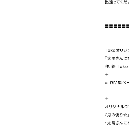
出逢ってくだ
〓〓〓〓〓
Tokoオリ
『太陽さんに
作、絵 Toko
＋
α 作品集ペ
＋
オリジナルC
『月の便り☆
・太陽さんに