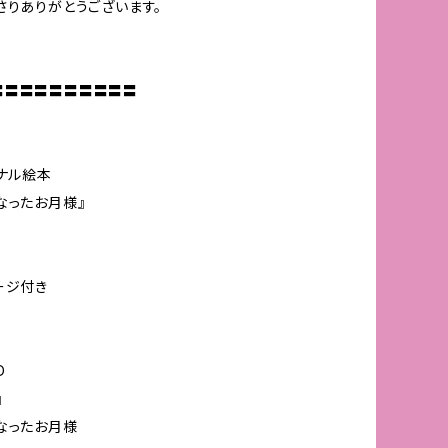
さりありがとうございます。
〓〓〓〓〓〓〓〓〓〓
ジナル絵本
なったお月様』
ージ付き
D
』
なったお月様