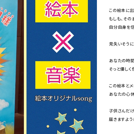
この絵本に出
もしも、その
自分自身を
見失いそうに
あなたの時
そっと優しく
この絵本とメ
あなたの心休
子供さんだ
届きますよう