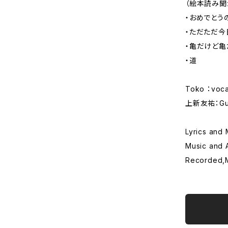
（絵本読み聞
・おめでとう
・ただただ今
・亀だけど亀
・道
Toko ：voca
上新友祐：Gui
Lyrics and
Music and
Recorded,