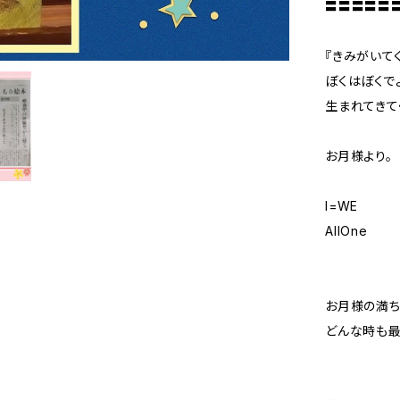
〓〓〓〓〓
『きみがいて
ぼくはぼくで
生まれてきて
お月様より。
I=WE
AllOne
お月様の満ち
どんな時も